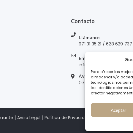
Contacto
Llámanos
971 31 35 21 / 628 629 737
Envíanos un mensaje
Ges
info@clinicadentalbusta
Para ofrecer las mejor
Avda. Isidoro Macabic
almacenar y/o acceder
07800 IBIZA
tecnologías nos perm
las identificaciones ún
afectar negativamente 
Aceptar
|
|
amante
Aviso Legal
Política de Privacidad