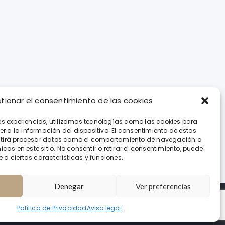
tionar el consentimiento de las cookies
mante.es
es experiencias, utilizamos tecnologías como las cookies para
h nº64
 a la información del dispositivo. El consentimiento de estas
itirá procesar datos como el comportamiento de navegación o
icas en este sitio. No consentir o retirar el consentimiento, puede
a ciertas características y funciones.
Denegar
Ver preferencias
Política de Privacidad
Aviso legal