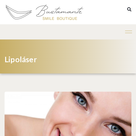
Lipoláser