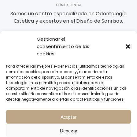
Somos un centro especializado en Odontología
Estética y expertos en el Diseño de Sonrisas.
Gestionar el
Contacto
consentimiento de las
cookies
Llámanos
Para ofrecer las mejores experiencias, utilizamos tecnologías
971 31 35 21 / 628 629 737
como las cookies para almacenar y/o acceder a la
información del dispositivo. El consentimiento de estas
Envíanos un mensaje
tecnologías nos permitirá procesar datos como el
comportamiento de navegación o las identificaciones únicas
info@clinicadentalbustamante.es
en este sitio. No consentir o retirar el consentimiento, puede
afectar negativamente a ciertas características y funciones.
Avda. Isidoro Macabich nº64 07800 IBIZA
Aceptar
|
Denegar
Copyright 2025 - Clínica Dental Esther de Bustamante