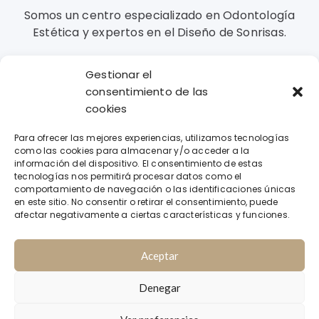
Somos un centro especializado en Odontología
Estética y expertos en el Diseño de Sonrisas.
Gestionar el
Contacto
consentimiento de las
cookies
Llámanos
Para ofrecer las mejores experiencias, utilizamos tecnologías
971 31 35 21 / 628 629 737
como las cookies para almacenar y/o acceder a la
información del dispositivo. El consentimiento de estas
Envíanos un mensaje
tecnologías nos permitirá procesar datos como el
comportamiento de navegación o las identificaciones únicas
info@clinicadentalbustamante.es
en este sitio. No consentir o retirar el consentimiento, puede
afectar negativamente a ciertas características y funciones.
Avda. Isidoro Macabich nº64 07800 IBIZA
Aceptar
|
Denegar
Copyright 2025 - Clínica Dental Esther de Bustamante
|
Aviso Legal
Política de Privacidad