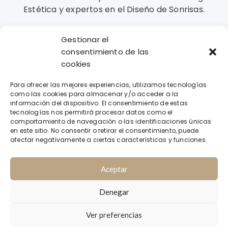
Estética y expertos en el Diseño de Sonrisas.
Gestionar el
Contacto
consentimiento de las
cookies
Llámanos
Para ofrecer las mejores experiencias, utilizamos tecnologías
971 31 35 21 / 628 629 737
como las cookies para almacenar y/o acceder a la
información del dispositivo. El consentimiento de estas
Envíanos un mensaje
tecnologías nos permitirá procesar datos como el
comportamiento de navegación o las identificaciones únicas
info@clinicadentalbustamante.es
en este sitio. No consentir o retirar el consentimiento, puede
afectar negativamente a ciertas características y funciones.
Avda. Isidoro Macabich nº64 07800 IBIZA
Aceptar
|
Denegar
Copyright 2025 - Clínica Dental Esther de Bustamante
|
Aviso Legal
Política de Privacidad
Ver preferencias